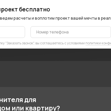
 расчеты и воплотим проект вашей мечты в реальность
Заказ
азать звонок", вы соглашаетесь с условиями
политики конфиденциальности
ля для
или квартиру?
 с уникальным
ды — вам точно к нам!
 материалов и сроками