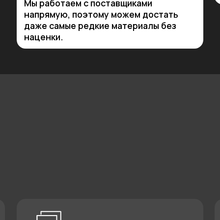
Дизайн-проект
Собств
произв
Материалы премиум
Предос
класса без наценки
произв