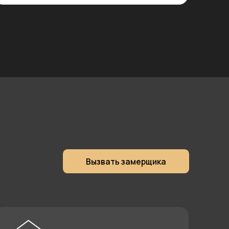
Вызвать замерщика
енное
одство
тавляем
одственные чертежи